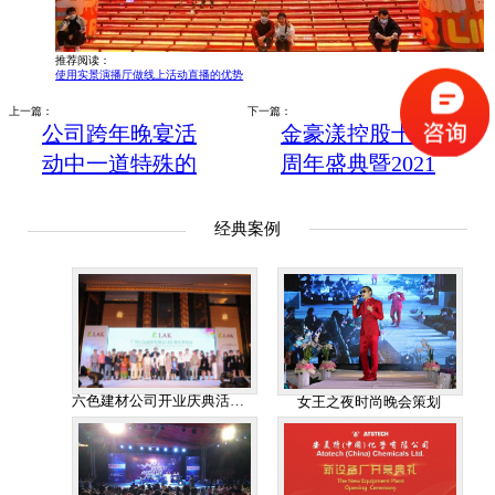
推荐阅读：
使用实景演播厅做线上活动直播的优势
上一篇：
下一篇：
公司跨年晚宴活
金豪漾控股十五
动中一道特殊的
周年盛典暨2021
菜：现金装盘直
首届数字化美业
接拿！
经营高峰论坛在
经典案例
广州举行
六色建材公司开业庆典活动策
女王之夜时尚晚会策划