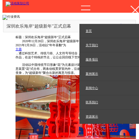
行业资讯
深圳欢乐海岸“超级新年”正式启幕
首页
标题：深圳欢乐海岸“超级新年”正式启幕
2020年12月28日，深圳欢乐海岸“超级新年”正式启幕，将从2020年12月28日持续到
2021年2月26日，活动以“年年喜翻”为
关于我们
主题
，通过科技艺术、传统习俗、人文符号等结合，打造一系列充满生命力、想象力的装置
作品，在这个特殊的节点，让公众回归线下空间，在城市街头相聚，邂逅“花”式惊喜。
服务项目
活动以中国传统节日形象“花”为元素设计延展，将“花”的丰富多变充分表达，五大创
意装置“花”式分布，两条动线贯穿室内外，沿途感受“花”之惊喜。从“翻”再到“欢”的创意
变身，为“超级新年”聚合出新的寓意与惊喜。
案例展示
新闻中心
联系我们
资源展示