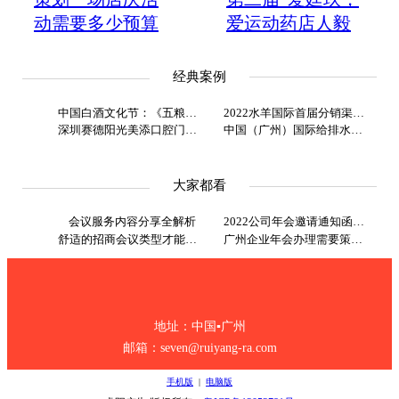
动需要多少预算
爱运动药店人毅
多少钱？
行者活动”首站在
三亚开跑！
经典案例
中国白酒文化节：《五粮液之
2022水羊国际首届分销渠道大会
深圳赛德阳光美添口腔门诊部
中国（广州）国际给排水、水
大家都看
会议服务内容分享全解析
2022公司年会邀请通知函范文
舒适的招商会议类型才能办好
广州企业年会办理需要策划什
地址：中国▪广州
邮箱：seven@ruiyang-ra.com
手机版
|
电脑版