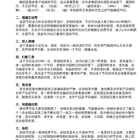
舞蹈是最多客户选择的节目，这点毋庸置疑，在许多舞蹈演出团队的创新下，紧跟时
代，不乏好节目，如：《绽放》、《时空之门》、《盛世荷姿》、《98K》、《网红
舞》、《丽人行》、《传.呈》、《融》等创新而又有新时代含义的气氛舞蹈节目。
二、视频互动秀
这类节目这几年在全国非常流行，定制性很强，不但可以嵌入客户的LOGO和图片、
主题字，重要的是演员和视频的画面背景融为一体，有种3D场景的错觉，而且画面背景
非常炫目。主办方可以根据企业文化来选择符合自己的视频互动秀节目，嵌入LOGO和图
片、主题字后，犹如专为自己量身打造的节目。
三、双人滑稽
这个是融合小丑互动、搞笑、杂技为一体的演出节目，时长和气氛绝对让主办方满
意，笑声和掌声不断，互动性非常强的一个节目，燃爆全场。
四、幻影三变
这个节目在2016年一出，即震惊所有人，何为幻影三变？即变脸、变伞、变衣服为一
体一起同时表演的一个节目，变脸作为国粹已经很厉害了，还要同时变伞、变衣服，实
为难度非常大，但在专业大师面前，却如孙悟空一样，不停的变幻着。能做这个节目的
演员非常少，其实这个节目是国粹变脸+魔术的产物，所以这个节目的演员必须要高超的
变脸功底和魔术师的功底，实为不易。
五、造光者
造光者是激光舞的延续之改编创新的产物，在传统荧光舞、激光舞及光学新产品相结
合而产生的节目，是一群穿着荧光服的演员拿着激光棒，还有固定的激光设备及操作
员，随着音乐表演，在漆黑一片之中，光学产品及节目编排、演员得以最大发挥作用。
六、明星模仿秀
模仿秀节目大家也很熟悉了，但模仿表演的最像、气氛最好的一批模仿者你又了解几
个？在全国以及珠三角不断出现了一批又一批的明星模仿者，其中模仿出身价的大咖并
不多，其中刘德华、张学友、杰克逊、李小龙、卓别林、小沈阳、美猴王这些模仿秀节
目比较受欢迎。
七、杂技
杂技节目是一项传统类节目，杂技也是长久不衰的节目，一直受到大众追捧。主要是
杂技比较惊险，人们对惊险的事情都比较好奇，喜欢刺激。杂技流行的节目有：肩上芭