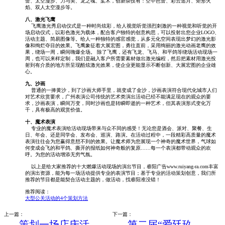
蕾、太空漫步、力与美、龙之魂、柔术，创新杂技有：空中芭蕾、彩云追月、矩形火
焰、双人太空漫步等。
八、激光飞鹰
飞鹰激光秀启动仪式是一种时尚炫彩，给人视觉听觉强烈刺激的一种视觉和听觉的开
场启动仪式，以彩色激光为载体，配合客户独特的创意构思，可以投射出您企业LOGO、
活动主题、简易图像等。给人一种独特的感官感觉，从多元化空间表现出梦幻的激光影
像和绚烂夺目的效果。飞鹰象征着大展宏图，勇往直前，采用绚丽的激光动画老鹰的效
果，绕场一周，瞬间嗨爆全场。 除了飞鹰，还有飞龙、飞马、和平鸽等绕场活动现场一
周，也可以来样定制，我们是融入客户所需要素材做出激光编程，然后把素材用激光投
射到有介质的地方所呈现酷炫激光效果，使企业更能显示不断创新、大展宏图的企业雄
心。
九、沙画
普通的一捧黄沙，到了沙画大师手里，就变成了金沙，沙画表演符合现代化城市人们
对艺术欣赏要求，广州表演公司传统的艺术类演出活动已经不能满足现在的观众的要
求，沙画表演，瞬间万变，同时沙画也是转瞬即逝的一种艺术，但其表演形式变化万
千，具有极高的观赏价值。
十、魔术表演
专业的魔术表演给活动现场带来与众不同的感受！无论您是酒会、派对、聚餐、生
日、年会、还是同学会、发布会、巡演、路演。在活动过程中，一段精彩高质量的魔术
表演往往会为您赢得意想不到的效果。让魔术师为您展现一个神奇的魔术世界，气球如
何变成会飞的和平鸽、撕开的报纸如何神奇般的复原……每一个表演都带动观众的欢
呼。为您的活动增添无穷气氛。
以上是给大家推荐的十大燃爆活动现场的演出节目，睿阳广告www.ruiyang-ra.com丰富
的演出资源，能为每一场活动提供专业的表演节目；基于专业的活动策划创意，我们所
推荐的节目都是能契合活动主题的，做活动，找睿阳准没错！
推荐阅读：
大型公关活动的4个策划方法
上一篇：
下一篇：
策划一场店庆活
第二届“爱廷玖，