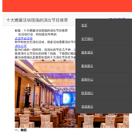
行业资讯
十大燃爆活动现场的演出节目推荐
首页
标题：十大燃爆活动现场的演出节目推荐
在活动行业，特别是在年终的
企业年会活动
关于我们
和平时的文艺演出活动，很多活动需要演出节目，而这也是
演出公司
较为忙碌的一段时间，但演出的节目几千种，让活动主办方一时眼花缭乱，究竟活动上
服务项目
面表演什么节目比价好呢？别急，下面我们根据多年的活动策划经验，推荐以下能够燃
爆活动现场以及最受欢迎的十大演出节目作为参考：
案例展示
新闻中心
联系我们
资源展示
一、舞蹈