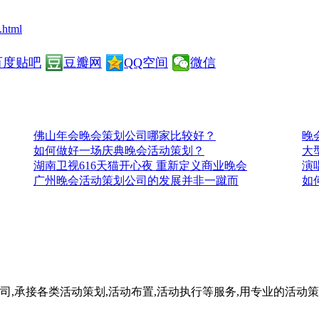
.html
百度贴吧
豆瓣网
QQ空间
微信
佛山年会晚会策划公司哪家比较好？
晚
如何做好一场庆典晚会活动策划？
大
湖南卫视616天猫开心夜 重新定义商业晚会
演
广州晚会活动策划公司的发展并非一蹴而
如
司,承接各类活动策划,活动布置,活动执行等服务,用专业的活动