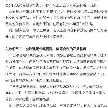
公分的浅褐色指示箭头，不停下来走进去认真看还真看不出来。
沿着指示牌继续往前看到两易拉宝，一是该公司介绍，二是该公司
此次的发布产品，再往前20米，又是同样内容的两易拉宝，会场外再
无其他任何宣传。会场大厅门口也没有礼仪小姐开门或引路。
推门进入会场，除了主席台有会议主题内容的背景板与两个幻灯布
外，两边过道与后端再无任何宣传陈列。
失败细节二：会议现场气氛混乱，破坏会议的严肃格调！
一是参会经销商的层次与素质，大多是各地三线品牌经销商，经济
实力可能不错，但从他们的衣着打扮与形态看，丝毫没有肃穆与庄严
的感觉，倒感觉象是赶集或是凑热闹（可能是业务人员拉不动各地行
业大佬，前几年行业中的大经销商对这类新闻发布会可能都腻了，口
头同意参加尔后派个小弟出来见见世面。）
二从会场纪律来看，会场大约能容纳200人左右，但参会可能在
100人上下，前两排是嘉宾，相对比较紧凑。这两排之后座得七零八
落的，稀稀拉拉，随意性很强。
而且参会人员会场纪律观念淡薄，有频繁走动的，有大声接听电话