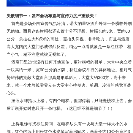
失败细节一：发布会场布置与宣传力度严重缺失！
首先是会场外围宣传气氛冷清，诺大的星级酒店外除一条横幅外别
无他物。而且这条横幅都还布置十分不理想。横幅长约3米，宽约60
公分，悬挂在大约5米的高处，需抬头仰视，非常吃力，而且与酒店
高大宽阔的大堂门形成强烈反差，稍远一点看就象是一条红丝带，相
当小气，稍不注意就被无视掉了。
酒店门里边也没有任何其他宣传，更衬横幅的孤单，大堂中央立着
一块高约一米，宽60公分的水牌，标注会议举行的具体地址。相对气
势雄伟的宽敞大堂而言那真是形单影只，大堂大约300方，高十来
米，就一个水牌孤零零立在大堂中心柱侧边。单调、冷清的感觉直袭
心头。
按照水牌指示上楼，有四个电梯，但都停着，只能走楼梯上去，会
后听说开始时也只开一条电梯。（这已经不算是细节了！）
上得电梯寻找标注房间，在电梯尽头有一块与大堂一样大小的水
牌，红色的纸上用粉红色水彩笔写着房间名，画着长约10公分宽约3