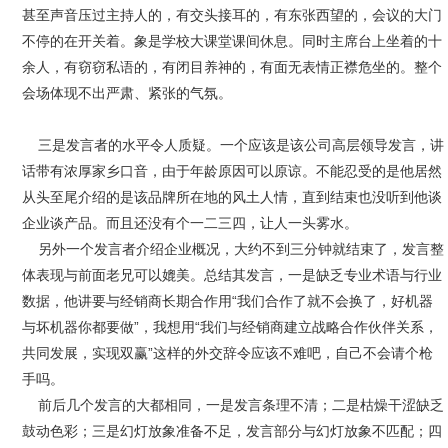
甚至声音压过主持人的，有交头接耳的，有东张西望的，会议的大门
不停的在开关着。象是学校大课堂课间休息。同时主席台上坐着的十
余人，有窃窃私语的，有闭目养神的，有面无表情正襟危坐的。整个
会场体现不出严肃、紧张的气氛。
三是发言者的水平令人质疑。一个应该是该公司高层领导发言，讲
话带有浓厚家乡口音，由于年龄原因可以原谅。不能忍受的是他居然
从头至尾介绍的是该品牌所在地的风土人情，直到结束也没听到他谈
企业谈产品。而且还没有个一二三四，让人一头雾水。
另外一个发言者介绍企业概况，大约不到三分钟就结束了，发言整
体表现与前面老兄可以媲美。总结其发言，一是缺乏专业术语与行业
数据，他讲要与经销商长期合作用“我们合作了就不会换了，好机器
与坏机器你都要做”，我想用“我们与经销商建立战略合作伙伴关系，
共同发展，实现双赢”这样的外交辞令应该不难吧，自己不会请个枪
手吗。
前后几个发言的大都相同，一是发言条理不清；二是枯燥干涩缺乏
鼓动色彩；三是幻灯放象准备不足，发言部分与幻灯放象不匹配；四