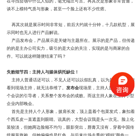
在寻找会场中什么人似的，毫无端庄可言。再其次是形象非常普通，
谈不上模特气质与形象，甚至一个脸上还有不少疙瘩。
再其次就是展示时间非常短，前后大约就十分钟，十几款机型，展
示同时也无人进行产品解说。
产品发布会，产品展示是关键与主题所在。展示的是产品，但传递
的的是主办公司实力，吸引的是大众的关注，实现的是与商家的合
作。可以就这样随便结束了吗？
失败细节四：主持人与媒体烘托缺位！
主持人普通话还可以，不见人还可以以假乱真，以为是专业的。但
看到现场主持，就无法恭维了。
发布会
现场里，主持人是中心，是整
个会议的引导者，关系整个发布会的成败。而这主持人象在主持小型
企业内部晚会。
首先是主持人个人形象，披肩长发，顶上盖着个包菜发式，象扣着
个西瓜皮一直遮盖到眼睛。说真的，大型会议我是头一次见。脸上化
装较淡，但她两边脸颊不均匀，眼影突出，唇膏又没有，穿着中国传
统服装旗袍，但她偏偏也是红色，与后来出场走秀的“模特”颜色一