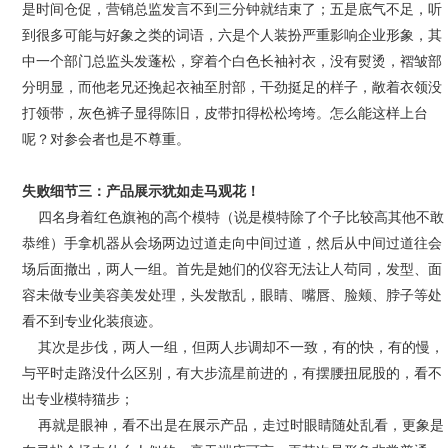
是时间仓促，营销总监发言不到三分钟就结束了；五是底气不足，听
到很多可能与好象之类的词语，六是个人装扮严重影响企业形象，其
中一个部门总监头发蓬松，穿着个白色长袖衬衣，没有熨烫，褶皱部
分明显，而他老兄还挽起衣袖至肘部，干劲挺足的样子，敞着衣领没
打领带，灰色裤子显得陈旧，皮带扣得松松垮垮。怎么能这样上台
呢？对参会者也是不尊重。
失败细节三：产品展示犹如走马观花！
四名身着红色旗袍的高个模特（说是模特除了个子比较高其他不敢
恭维）手拿机器从会场两边过道走向中间过道，然后从中间过道往会
场后面撤出，两人一组。首先是她们的仪容无法让人苟同，发型、面
容未做专业美容美发处理，头发散乱，眼睛、嘴唇、脸颊、脖子等处
看不到专业化装痕迹。
其次是步伐，两人一组，但两人步调却不一致，有的快，有的慢，
与平时走路没什么区别，有大步流星前进的，有摆腰扭屁股的，看不
出专业模特猫步；
再就是眼神，看不出是在展示产品，走过时眼睛随处乱看，更象是