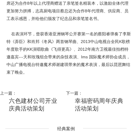
席还为合作8年以上代理商赠送了亲笔签名精装本，以激励全体代理
更加努力拼搏，志高厨电项目蔡总还为合作8年代理商、供应商、员
工表示感恩，并给他们颁发了纪念品和亲笔签名书。
在表演环节，曾获香港亚洲钢琴公开赛第一名的蔡阳睿弹奏了李斯
特《弄臣》和肖邦《冬风》两首钢琴曲、2013中山电视台全民K歌榜
年度歌手的KK演唱歌曲《飞得更高》、2012年南方卫视最佳拍档特
邀嘉宾---天和玫瑰组合带来的杂技表演、Ims 国际魔术师协会成员，
中山广播电视台特邀魔术师谢建琪带来的魔术表演，最后以琵琶舞结
束了晚会。
上一篇：
下一篇：
六色建材公司开业
幸福密码周年庆典
庆典活动策划
活动策划
经典案例