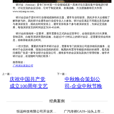
研讨会（Seminar）是专门针对某一行业领域或某一具体讨论主题在集中场地进行研
究、讨论交流的会议活动，它对于制定政策、发展战略、方法措施都有巨大作用
www.ruiyang-ra.com。
研讨会议由于是针对行业领域或独特的主题，通常专业性较强，因此并非大众都能了
解和参与的，因此研讨会通常由行业或专业人士参加。研讨会应满足不同观点意见的参
与者演讲发言，因此在时间安排上，通常安排有多个参与者演讲发言，为保证交流效
果，每场演讲发言的时间设定为30-45分种。
研讨会的场地有一定要求，通常需要在正式的会议室举行，会场应提供LED大屏幕、
音响话筒、白板等演讲所需的设施，在超过3个小时以上的研讨会议，还需要安排会间休
息，俗称茶歇或茶点时间。
一些大型的、重要的专家学术研讨会议，需要有专门的策划公司提供相应的服务，这
样对于会议的传播、现场活动流程的把控、氛围的布置等等都提供很好的保障，毫无疑
问睿阳广告是一家专业研讨会策划公司，拥有多年的会议策划及执行管理经验，做学术
研讨会议，欢迎随时与我们联系！
推荐阅读：
广州演出策划公司
上一篇：
下一篇：
庆祝中国共产党
中秋晚会策划公
成立100周年文艺
司-企业中秋节晚
演出《伟大征
会策划
程》 舞台视觉艺
经典案例
术新高峰！
恒远科技有限公司开业庆典策
广汽传祺GA3S--汕头上市发布会