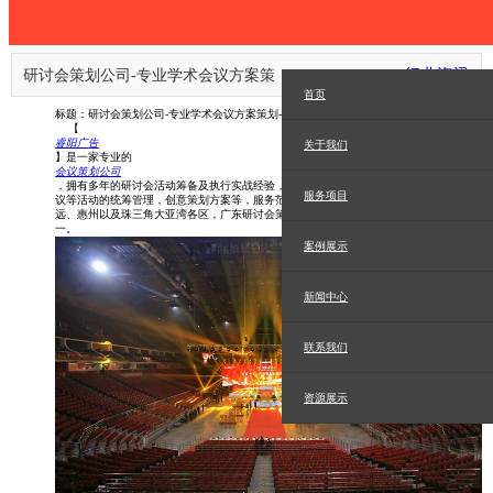
行业资讯
研讨会策划公司-专业学术会议方案策
首页
标题：研讨会策划公司-专业学术会议方案策划-大型学术研讨会议活动统筹管理
划-大型学术研讨会议活动统筹管理
【
睿阳广告
关于我们
】是一家专业的
会议策划公司
，拥有多年的研讨会活动筹备及执行实战经验，提供完善的学术会议、大型专家研讨会
服务项目
议等活动的统筹管理，创意策划方案等，服务范围包括广州、佛山、深圳、东莞、清
远、惠州以及珠三角大亚湾各区，广东研讨会策划公司睿阳广告将会是您优质的选择之
一。
案例展示
新闻中心
联系我们
资源展示