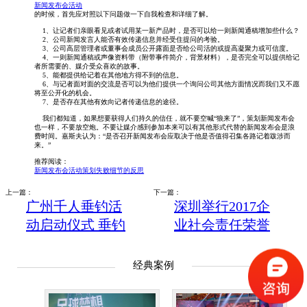
新闻发布会活动
的时候，首先应对照以下问题做一下自我检查和详细了解。
1、让记者们亲眼看见或者试用某一新产品时，是否可以给一则新闻通稿增加些什么？
2、公司新闻发言人能否有效传递信息并经受住提问的考验。
3、公司高层管理者或董事会成员公开露面是否给公司活的或提高凝聚力或可信度。
4、一则新闻通稿或声像资料带（附带事件简介，背景材料），是否完全可以提供给记
者所需要的、媒介受众喜欢的故事。
5、能都提供给记着在其他地方得不到的信息。
6、与记者面对面的交流是否可以为他们提供一个询问公司其他方面情况而我们又不愿
将至公开化的机会。
7、是否存在其他有效向记者传递信息的途径。
我们都知道，如果想要获得人们持久的信任，就不要空喊“狼来了”，策划新闻发布会
也一样，不要放空炮。不要让媒介感到参加本来可以有其他形式代替的新闻发布会是浪
费时间。嘉斯夫认为：“是否召开新闻发布会应取决于他是否值得召集各路记着跋涉而
来。”
推荐阅读：
新闻发布会活动策划失败细节的反思
上一篇：
下一篇：
广州千人垂钓活
深圳举行2017企
动启动仪式 垂钓
业社会责任荣誉
比拼尽享户外运
盛典活动
动之乐
经典案例