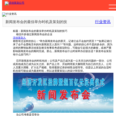
行业资讯
新闻发布会的最佳举办时机及策划的技
标题：新闻发布会的最佳举办时机及策划的技巧
巧
相信许多做过新闻发布会的企业
活动策划人
都曾有过这样的担心：“举办新闻发布会的那天，记者们会不会如约而至？”“如果记者们
来了会不会唇枪舌剑的向新闻发言人质问？”等问题。这样的担心并不是的多余的，因为
这样的事情如果活动策划者没有事前考虑策划到位，可能会引起很大的麻烦，或者严重
影响新闻发布会的顺利完成。那么，新闻发布会什么时候举办比较合适？新发布会策划
有什么技巧吗？
召开新闻发布会的时机包括：公司及产品已成为某一公关关注的问题的一部分、公司
或其他成员已成为众矢之的、新产品上市、开始聘用某大腕明星为自己的代言人、公司
人员重大调整、扩大生产规模、取得最新记录的销售业绩等等。但是以上所述的合适时
机也很可能会成为最差时机，所以这需要策划人的设计和安排。
当公司考察是否举办