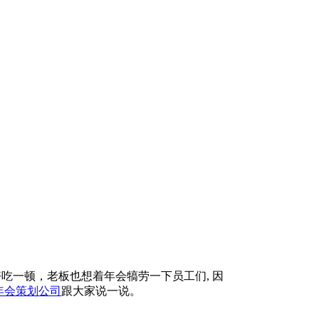
一顿，老板也想着年会犒劳一下员工们, 因
年会策划公司
跟大家说一说。